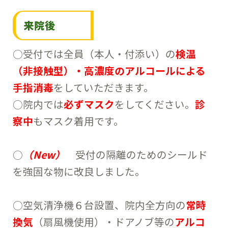
来院後
○受付では全員（本人・付添い）の
検温
（非接触型）・高濃度のアルコールによる
手指消毒
をしていただきます。
○院内では
必ずマスク
をしてください。
診
察中
もマスク着用です。
○
（New）
受付の隔離のためのシールド
を強固な物に改良しました。
○空気清浄機６台設置、院内全方向の
常時
換気
（扇風機使用）・ドアノブ等の
アルコ