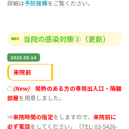
詳細は
予防接種
をご覧ください。
当院の感染対策③（更新）
2020.09.14
来院前
○
(New)
発熱のある方の専用出入口・隔離
部屋
を用意しました。
⇒
来院時間の指定
をしますので、
来院前に
必ず電話
をしてください。（TEL: 03-5426-