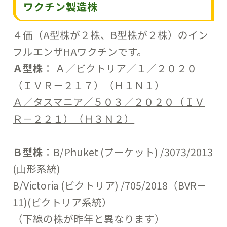
ワクチン製造株
４価（A型株が２株、B型株が２株）のイン
フルエンザHAワクチンです。
Ａ型株
：
Ａ／ビクトリア／１／２０２０
（ＩＶＲ－２１７）（Ｈ１Ｎ１）
Ａ／タスマニア／５０３／２０２０（ＩＶ
Ｒ－２２１）（Ｈ３Ｎ２）
Ｂ型株
：B/Phuket (プーケット) /3073/2013
(山形系統)
B/Victoria (ビクトリア) /705/2018（BVR－
11)(ビクトリア系統）
（下線の株が昨年と異なります）